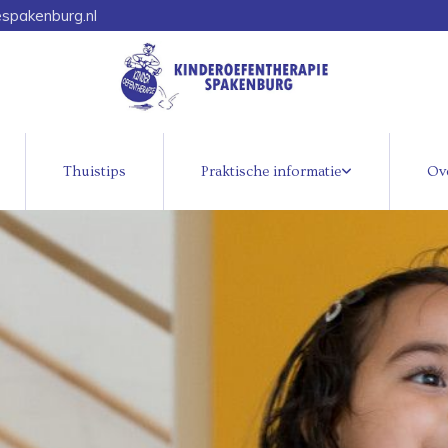
espakenburg.nl
Thuistips
Praktische informatie
Ove