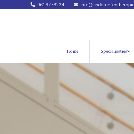
0616778224
info@kinderoefentherapi


Home
Specialisaties