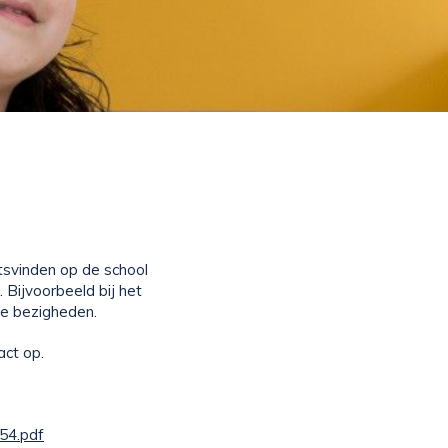
atsvinden op de school
 Bijvoorbeeld bij het
kse bezigheden.
act op.
54.pdf